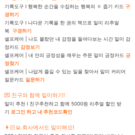
기록도구 l
행복한 순간을 수집하는
행복의 ㅎ 줍기 키드
구
경하기
기록도구 l
나다운 기록을 한 권의 책으로 밑미 리추얼
북
구경하기
셀프케어 | 나도 몰랐던 내 감정을 들여다보는 시간
밑미 감
정카드
감정보기
셀프케어 | 내 안의 긍정성을 깨우는 주문
밑미 긍정카드
긍
정찾기
셀프케어 | 나답게 즐길 수 있는 일을 찾아서
밑미 커리어
질문카드
질문하기
💌 친구와 함께 밑미하기!
밑미 추천 l
친구추천하고 함께 5000원 리추얼 할인
받
기
로
그인 하고 내 추천코드확인
👩🏻‍💻 회사에서도 밑미해요!